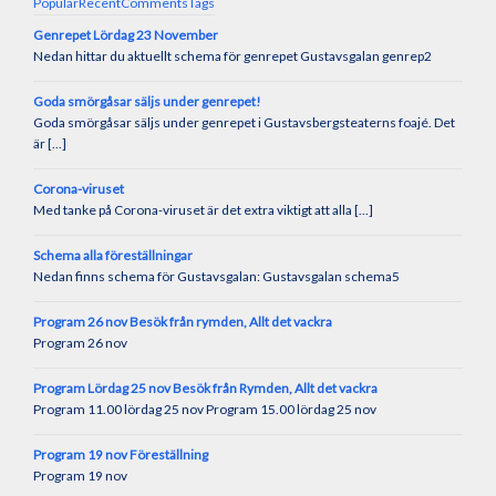
Popular
Recent
Comments
Tags
Genrepet Lördag 23 November
Nedan hittar du aktuellt schema för genrepet Gustavsgalan genrep2
Goda smörgåsar säljs under genrepet!
Goda smörgåsar säljs under genrepet i Gustavsbergsteaterns foajé. Det
är [...]
Corona-viruset
Med tanke på Corona-viruset är det extra viktigt att alla [...]
Schema alla föreställningar
Nedan finns schema för Gustavsgalan: Gustavsgalan schema5
Program 26 nov Besök från rymden, Allt det vackra
Program 26 nov
Program Lördag 25 nov Besök från Rymden, Allt det vackra
Program 11.00 lördag 25 nov Program 15.00 lördag 25 nov
Program 19 nov Föreställning
Program 19 nov