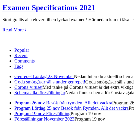
Examen Specifications 2021
Stort grattis alla elever till en lyckad examen! Här nedan kan ni läsa
Read More
Popular
Recent
Comments
Tags
Genrepet Lördag 23 November
Nedan hittar du aktuellt schem
Goda smörgåsar säljs under genrepet!
Goda smörgåsar säljs under
Corona-viruset
Med tanke på Corona-viruset är det extra viktigt at
Schema alla föreställningar
Nedan finns schema för Gustavsgal
Program 26 nov Besök från rymden, Allt det vackra
Program 26
Program Lördag 25 nov Besök från Rymden, Allt det vackra
Pr
Program 19 nov Föreställning
Program 19 nov
Föreställningar November 2023
Program 19 nov