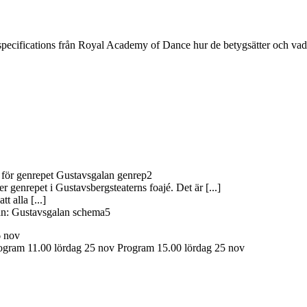
 i specifications från Royal Academy of Dance hur de betygsätter och vad
a för genrepet Gustavsgalan genrep2
 genrepet i Gustavsbergsteaterns foajé. Det är [...]
t alla [...]
an: Gustavsgalan schema5
 nov
ogram 11.00 lördag 25 nov Program 15.00 lördag 25 nov