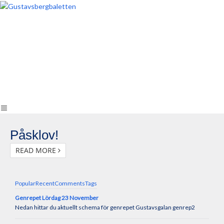
Påsklov!
READ MORE
Popular
Recent
Comments
Tags
Genrepet Lördag 23 November
Nedan hittar du aktuellt schema för genrepet Gustavsgalan genrep2