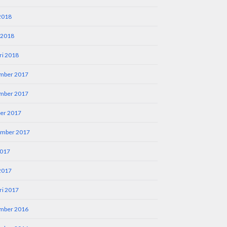
 2018
 2018
ri 2018
mber 2017
mber 2017
er 2017
ember 2017
2017
 2017
ri 2017
mber 2016