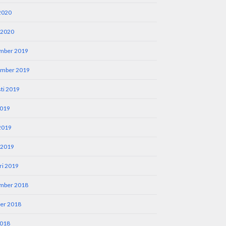
 2020
 2020
mber 2019
ember 2019
ti 2019
2019
 2019
 2019
ri 2019
mber 2018
er 2018
2018