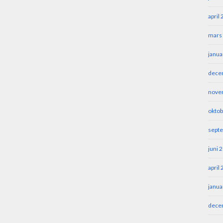
april
mars
janua
dece
nove
oktob
sept
juni 
april
janua
dece