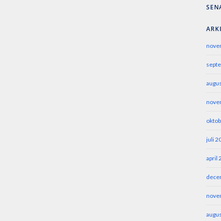
SEN
ARK
nove
sept
augus
nove
oktob
juli 
april
dece
nove
augus