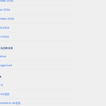
mber 2016
er 2016
ember 2016
ti 2016
ri 2016
EGORIER
elser
tegorised
A
 in
 via
RSS
entarer via
RSS