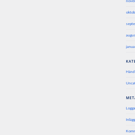
nove
oktob
sept
augus
janua
KAT
Händ
Unca
MET
Logga
Inlägg
Komm