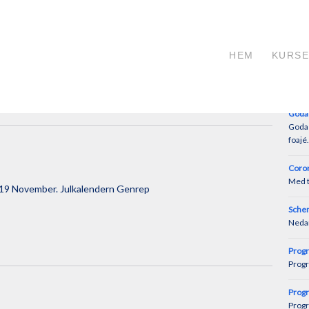
HT-2016
Popul
26,27 November: Julkalendern schema7
HEM
KURS
Genr
Nedan
genr
Goda 
Goda 
foajé.
Coron
Med ta
t 19 November. Julkalendern Genrep
Schem
Nedan
Progr
Progr
Progr
Progr