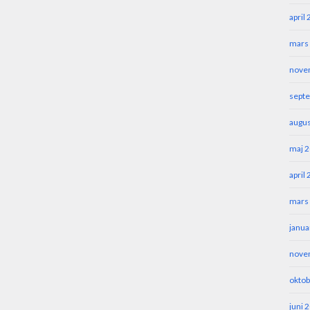
april
mars
nove
sept
augus
maj 
april
mars
janua
nove
oktob
juni 