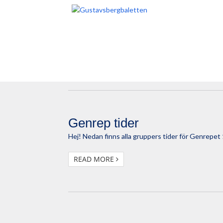
Schema föreställningarna 
Nedan hittar ni schema för alla dansgrupper 21,
READ MORE
Genrep tider
Hej! Nedan finns alla gruppers tider för Genrepe
READ MORE