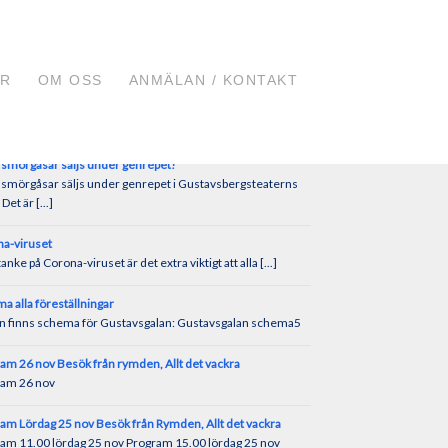
ar
Recent
Comments
Tags
ER
OM OSS
ANMÄLAN / KONTAKT
epet Lördag 23 November
 hittar du aktuellt schema för genrepet Gustavsgalan
ep2
smörgåsar säljs under genrepet!
smörgåsar säljs under genrepet i Gustavsbergsteaterns
 Det är [...]
a-viruset
nke på Corona-viruset är det extra viktigt att alla [...]
a alla föreställningar
 finns schema för Gustavsgalan: Gustavsgalan schema5
am 26 nov Besök från rymden, Allt det vackra
am 26 nov
am Lördag 25 nov Besök från Rymden, Allt det vackra
am 11.00 lördag 25 nov Program 15.00 lördag 25 nov