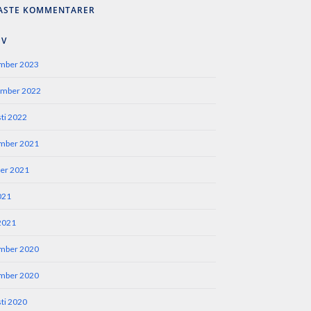
ASTE KOMMENTARER
IV
mber 2023
ember 2022
ti 2022
mber 2021
er 2021
2021
 2021
mber 2020
mber 2020
ti 2020